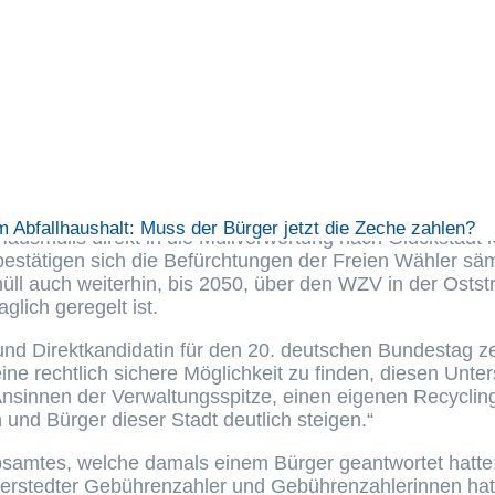
Stadt Norderstedt wurde im betriebswirtschaftlichen Erge
für 2020 auf einen Unterschuss von 1,145 Mio. Euro hing
nähernd um die Summe, welche für die Einrichtung des
bert-Str. veranschlagt wurde. Die Verwaltung der Stadt m
en Jahr entschieden einen zweiten Recyclinghof einzuric
der Oststr. entsorgen zu lassen. Dies wurde durch eine b
als darauf hin, dass diese Mehrkosten am Ende vom Bür
immte gegen die Einrichtung des zweiten Recyclinghofe
im Abfallhaushalt: Muss der Bürger jetzt die Zeche zahlen?
usmülls direkt in die Müllverwertung nach Glückstadt ko
estätigen sich die Befürchtungen der Freien Wähler sämt
üll auch weiterhin, bis 2050, über den WZV in der Ostst
glich geregelt ist.
nd Direktkandidatin für den 20. deutschen Bundestag ze
 eine rechtlich sichere Möglichkeit zu finden, diesen Unt
 Ansinnen der Verwaltungsspitze, einen eigenen Recyclin
 und Bürger dieser Stadt deutlich steigen.“
iebsamtes, welche damals einem Bürger geantwortet hat
rderstedter Gebührenzahler und Gebührenzahlerinnen hat 