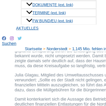
In der Mitteilungsvorlage des Betriebsamts der 
DOKUMENTE (ext. link)
kostenrechnenden Einrichtung Abfallwirtschaft 
Interessanter Weise handelt es sich hierbei an
TERMINE (ext. link)
provisorischen Recyclinghofes in der Friedrich-E
FW BUND/EU (ext. link)
Oberbürgermeisterin Roeder hatte sich im letzt
Sperrmüll nicht weiter über den Hof des WZV in 
AKTUELLES
der Stadtvertretung mitgetragen.
Die Fraktion der Freien Wähler wies schon dam
Suchen
Abfallgebühren getragen werden müssen, und st
Startseite
Norderstedt
1,145 Mio. fehlen 
geplante Einsparung durch die Entsorgung des Ha
bekannt wurde, nicht umgesetzt werden. Damit b
zeigte damals sehr deutlich auf, dass der Hausm
muss, da diese Kreisaufgabe so langfristig, vertra
Julia Glagau, Mitglied des Umweltausschusses u
verwundert: „Sollte es der Stadt nicht gelingen,
finanziellen Mitteln auszugleichen, so führt das
dazu, dass die Müllgebühren für die Bürgerinnen
Damit konterkariert sich die Aussage des Betr
deutlichen finanziellen Entlastungen für die No