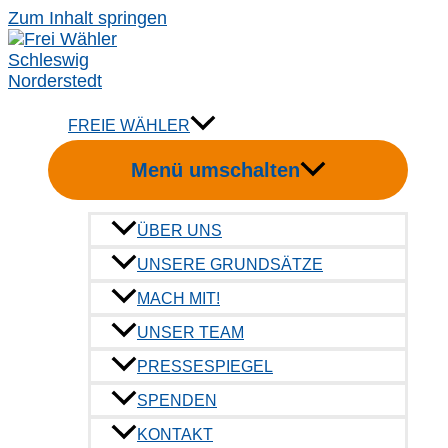
Zum Inhalt springen
FREIE WÄHLER
Menü umschalten
ÜBER UNS
UNSERE GRUNDSÄTZE
1,145 Mio. fehlen im Abfa
MACH MIT!
Zeche zahlen?
UNSER TEAM
PRESSESPIEGEL
Von
Redaktion
/
23. September 2021
SPENDEN
KONTAKT