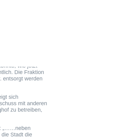
bnis der
ewiesen.
it Ihrer Chefin der
hten und den
reite Mehrheit in
ger über die
s. Auch eine
nnte, wie jetzt
lich. Die Fraktion
r. entsorgt werden
igt sich
erschuss mit anderen
ghof zu betreiben,
te: „……neben
die Stadt die