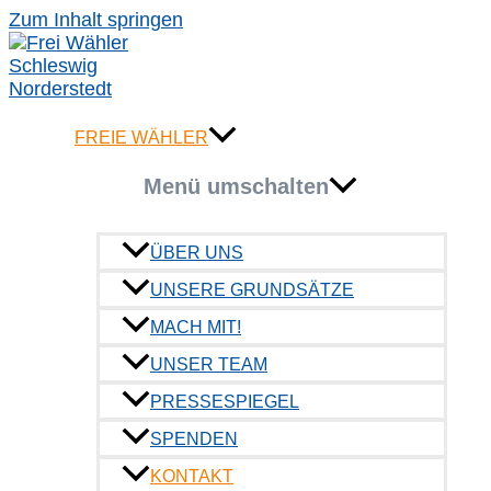
Zum Inhalt springen
FREIE WÄHLER
Menü umschalten
ÜBER UNS
UNSERE GRUNDSÄTZE
MACH MIT!
Hier seit ihr ric
UNSER TEAM
PRESSESPIEGEL
FREIE WÄHLER in Norderstedt
SPENDEN
Fraktionsbüro im Rathaus
KONTAKT
Raum 132a