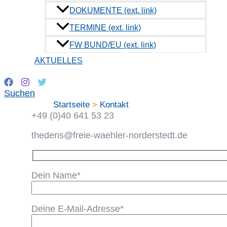
Rathausallee 50
DOKUMENTE (ext. link)
22846 Norderstedt
TERMINE (ext. link)
+49 (0)40 535 95 743
FW BUND/EU (ext. link)
kontakt@freie-waehler-norderstedt.de
AKTUELLES
FREIE WÄHLER Ortsvereinigung Norderstdt
Glashütter Damm 188a
Suchen
22851 Norderstedt
Startseite
Kontakt
+49 (0)40 641 53 23
thedens@freie-waehler-norderstedt.de
Dein Name*
Deine E-Mail-Adresse*